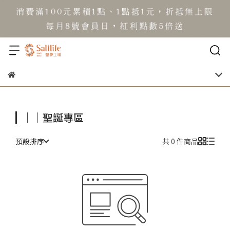
｜｜聖誕專區
預設排序
共 0 件商品