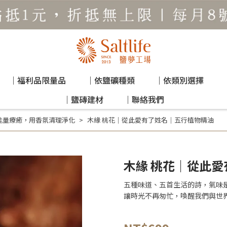
｜福利品限量品
｜依鹽礦種類
｜依類別選擇
｜鹽磚建材
｜聯絡我們
能量療癒，用香氛清理淨化
木緣 桃花｜從此愛有了姓名｜五行植物精油
木緣 桃花｜從此
五種味道、五首生活的詩，氣味
讓時光不再匆忙，喚醒我們與世