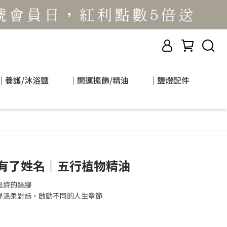
｜養護/沐浴鹽
｜開運擺飾/精油
｜鹽燈配件
愛有了姓名｜五行植物精油
是詩的韻腳
界溫柔對話，啟動不同的人生章節