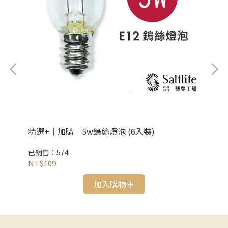
精選+｜加購｜5w鎢絲燈泡 (6入裝)
精
已銷售：574
已銷
NT$109
NT
加入購物車