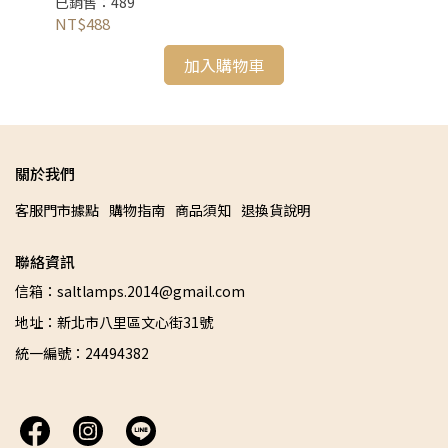
已銷售：489
已銷
NT$488
NT
加入購物車
關於我們
客服門市據點
購物指南
商品須知
退換貨說明
聯絡資訊
信箱：saltlamps.2014@gmail.com
地址：新北市八里區文心街31號
統一編號：24494382