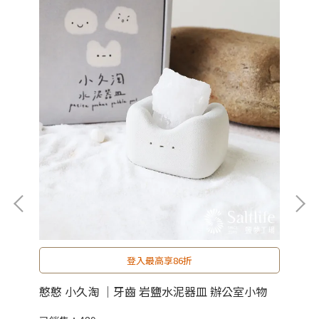
登入最高享86折
物
憨憨 小久淘 ｜牙齒 岩鹽水泥器皿 辦公室小物