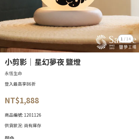
1
/
14
小剪影｜星幻夢夜 鹽燈
永恆生命
登入最高享86折
NT$1,888
商品編號:
1201126
供貨狀況:
尚有庫存
顏色