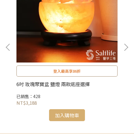
登入最高享86折
6吋 玫瑰聚寶盆 鹽燈 兩款底座選擇
6
已銷售：428
已銷
NT$3,188
NT
加入購物車