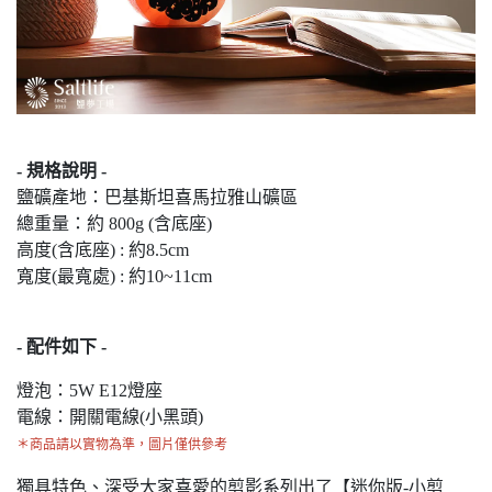
- 規格說明 -
鹽礦產地：巴基斯坦喜馬拉雅山礦區
總重量：約 800g (含底座)
高度(含底座) : 約8.5cm
寬度(最寬處) : 約10~11cm
- 配件如下 -
燈泡：5W E12燈座
電線：開關電線(小黑頭)
＊商品請以實物為準，圖片僅供參考
獨具特色、深受大家喜愛的剪影系列出了【迷你版-小剪