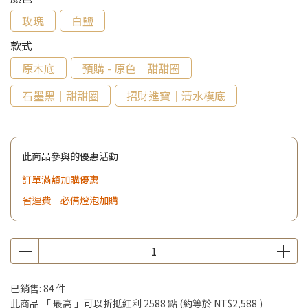
玫瑰
白鹽
款式
原木底
預購 - 原色｜甜甜圈
石墨黑｜甜甜圈
招財進寶｜清水模底
此商品參與的優惠活動
訂單滿額加購優惠
省運費｜必備燈泡加購
已銷售: 84 件
此商品 「 最高 」可以折抵紅利
2588
點 (約等於
NT$2,588
)