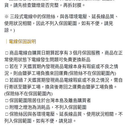
貨，請先檢查鹽燈是否完整，再拆封膜。
※ 三段式電線中的保險絲，與各環境電壓、延長線品質、
使用狀況相關，因此不列入保固範圍，如有不便，請見
諒。)
｜電線保固說明
□ 商品電線自購買日期算起享有３個月保固服務，商品在正
常使用狀態下電線發生問題可免費更換新品
□ 若在７天鑑賞期內發現商品電線本身有瑕疵或不良之情
況，則由鹽夢工場負擔來回運費(保險絲不在保固範圍內)
□ 若超過７天鑑賞期發現商品電線瑕疵或不良之情況，需自
行寄送至鹽夢工場，換貨後寄回之運費由鹽夢工場負擔。
(保險絲不在保固範圍內)
□ 保固範圍限居住於台灣本島及離島購買者
□ 附贈之燈泡為消耗品，不列入保固範圍
□ 保險絲因與各環境電壓、延長線品質、使用狀況相關，不
列入保固範圍，如有不便，請見諒。