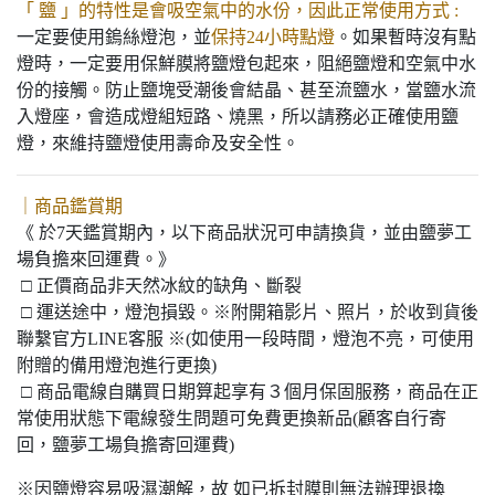
「 鹽 」的特性是會吸空氣中的水份，因此正常使用方式 :
一定要使用鎢絲燈泡，並
保持24小時點燈
。如果暫時沒有點
燈時，一定要用保鮮膜將鹽燈包起來，阻絕鹽燈和空氣中水
份的接觸。防止鹽塊受潮後會結晶、甚至流鹽水，當鹽水流
入燈座，會造成燈組短路、燒黑，所以請務必正確使用鹽
燈，來維持鹽燈使用壽命及安全性。
｜商品鑑賞期
《 於7天鑑賞期內，以下商品狀況可申請換貨，並由鹽夢工
場負擔來回運費。》
□ 正價商品非天然冰紋的缺角、斷裂
□ 運送途中，燈泡損毀。※附開箱影片、照片，於收到貨後
聯繫官方LINE客服 ※(如使用一段時間，燈泡不亮，可使用
附贈的備用燈泡進行更換)
□ 商品電線自購買日期算起享有３個月保固服務，商品在正
常使用狀態下電線發生問題可免費更換新品(顧客自行寄
回，鹽夢工場負擔寄回運費)
※因鹽燈容易吸濕潮解，故 如已拆封膜則無法辦理退換