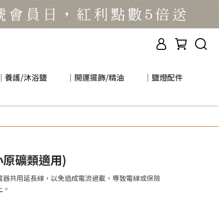
｜養護/沐浴鹽
｜開運擺飾/精油
｜鹽燈配件
小原礦類適用)
電器共用延長線，以免造成電流過載，導致電線或保險
上。