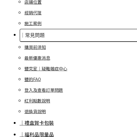
店鋪位置
經銷代理
施工案例
｜常見問題
購買前須知
最新優惠消息
鹽究室｜疑難雜症中心
鹽的FAQ
登入及查看訂單問題
紅利點數說明
退換貨說明
｜禮盒賀卡包裝
｜福利品限量品