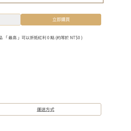
立即購買
品 「 最高 」可以折抵紅利
0
點 (約等於
NT$0
)
運送方式