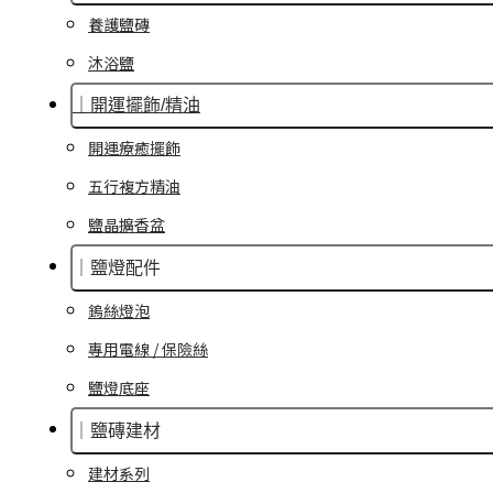
養護鹽磚
沐浴鹽
｜開運擺飾/精油
開運療癒擺飾
五行複方精油
鹽晶擴香盆
｜鹽燈配件
鎢絲燈泡
專用電線 / 保險絲
鹽燈底座
｜鹽磚建材
建材系列