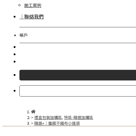
施工案例
｜聯絡我們
帳戶
禮盒包裝加購區
,
特區-精選加購區
精選+｜覆膜不織布小提袋