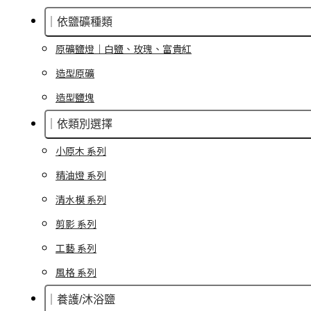
｜依鹽礦種類
原礦鹽燈｜白鹽、玫瑰、富貴紅
造型原礦
造型鹽塊
｜依類別選擇
小原木 系列
精油燈 系列
清水模 系列
剪影 系列
工藝 系列
風格 系列
｜養護/沐浴鹽