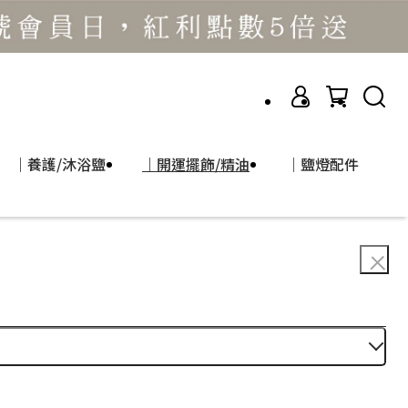
｜養護/沐浴鹽
｜開運擺飾/精油
｜鹽燈配件